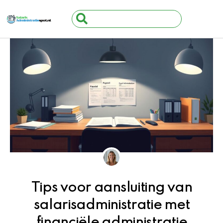
Ga
Search
naar
...
de
inhoud
Tips voor aansluiting van
salarisadministratie met
financiële administratie