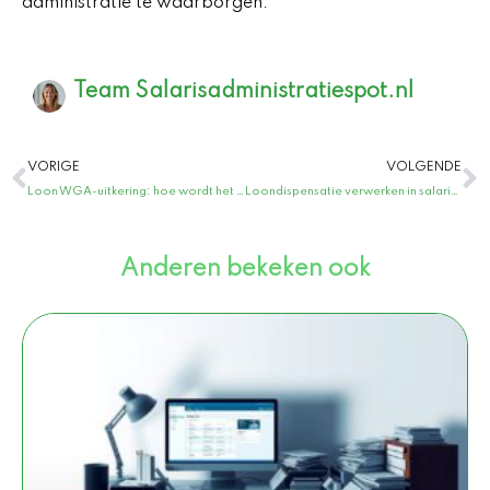
administratie te waarborgen.
Team Salarisadministratiespot.nl
Vorige
V
VORIGE
VOLGENDE
Loon WGA-uitkering: hoe wordt het berekend?
Loondispensatie verwerken in salarisadministratie: een gids voor werkgevers
Anderen bekeken ook