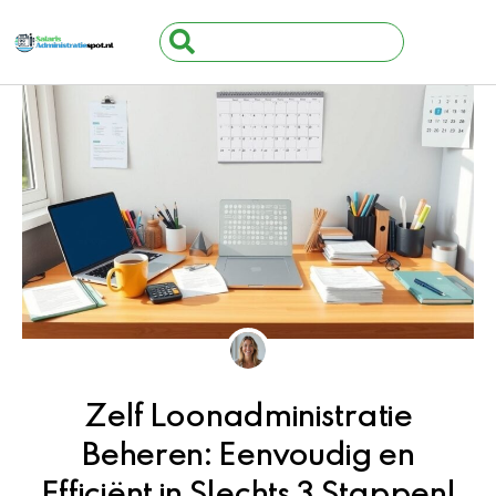
Ga
Search
naar
...
de
inhoud
Zelf Loonadministratie
Beheren: Eenvoudig en
Efficiënt in Slechts 3 Stappen!