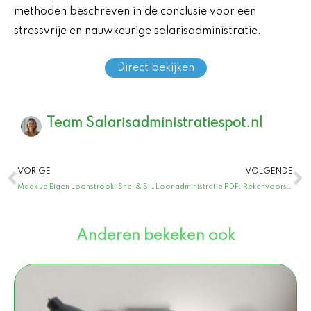
methoden beschreven in de conclusie voor een
stressvrije en nauwkeurige salarisadministratie.
Direct bekijken
Team Salarisadministratiespot.nl
Vorige
V
VORIGE
VOLGENDE
Maak Je Eigen Loonstrook: Snel & Simpel Online Gemak voor Iedereen!
Loonadministratie PDF: Rekenvoorschriften voor geautomatiseerde loonadministratie in PDF-formaat
Anderen bekeken ook