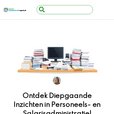
Ga
Search
naar
...
de
inhoud
Ontdek Diepgaande
Inzichten in Personeels- en
Salarisadministratie!